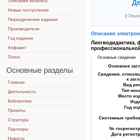
Описание каталога
Де
Новые поступления
|
Общие
Периодические издания
Производители
Описание электрон
Год издания
Лингводидактика, 
Алфавит
профессиональной
Поиск
Основные сведения
Основное заг
Основные
разделы
Сведения, относя
к заг
Главная
Вид ре
Тип нос
Деятельность
Место из
Библиотека
Изд
Год из
Проекты
Системные требо
Структура
№ госрегист
Партнеры
Дата регист
Новости