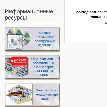
Информационные
Производитель электр
ресурсы
Наимено