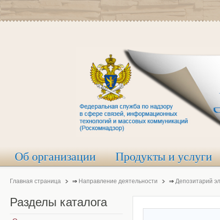
Об организации
Продукты и услуги
Главная страница
⇒
Направление деятельности
⇒
Депозитарий э
Разделы
каталога