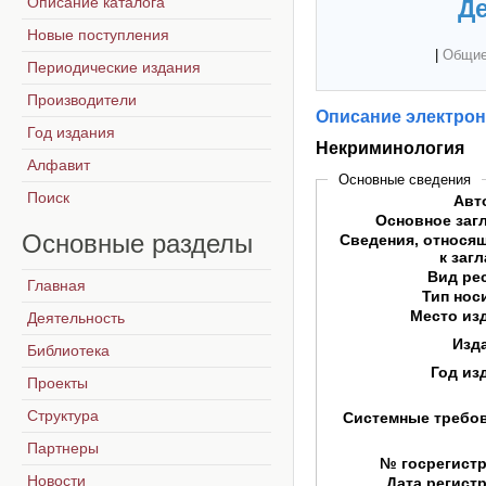
Описание каталога
Де
Новые поступления
|
Общие
Периодические издания
Производители
Описание электрон
Год издания
Некриминология
Алфавит
Основные сведения
Поиск
Авт
Основное заг
Основные
разделы
Сведения, относя
к заг
Вид ре
Главная
Тип нос
Место из
Деятельность
Изд
Библиотека
Год из
Проекты
Структура
Системные требо
Партнеры
№ госрегист
Новости
Дата регист