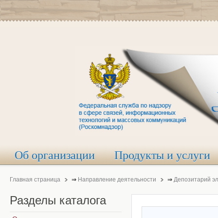
Об организации
Продукты и услуги
Главная страница
⇒
Направление деятельности
⇒
Депозитарий э
Разделы
каталога