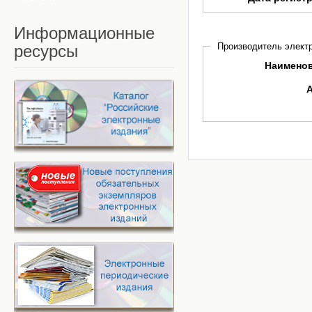
Информационные
Производитель электр
ресурсы
Наимено