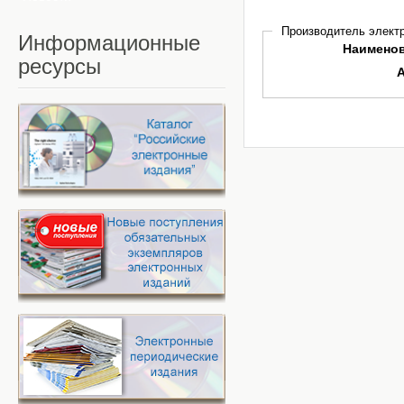
Производитель электр
Информационные
Наимено
ресурсы