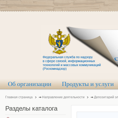
Об организации
Продукты и услуги
Главная страница
⇒
Направление деятельности
⇒
Депозитарий э
Разделы
каталога