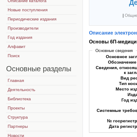
Описание каталога
Де
Новые поступления
|
Общие
Периодические издания
Производители
Описание электрон
Год издания
Основы 6П-медиц
Алфавит
Основные сведения
Поиск
Основное заг
Обозначение
Основные
разделы
Сведения, относя
к заг
Вид ре
Главная
Тип нос
Место из
Деятельность
Изд
Библиотека
Год из
Проекты
Системные требо
Структура
№ госрегист
Партнеры
Дата регист
Новости