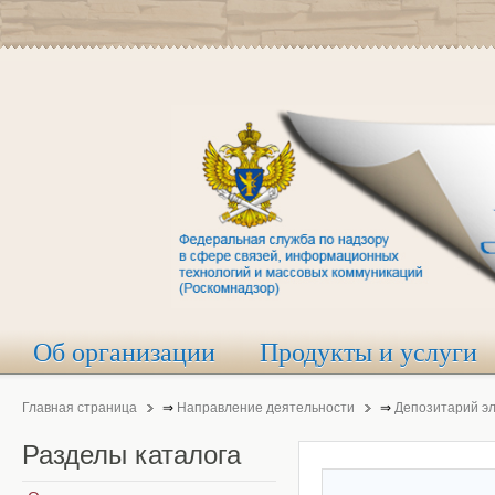
Об организации
Продукты и услуги
Главная страница
⇒
Направление деятельности
⇒
Депозитарий э
Разделы
каталога