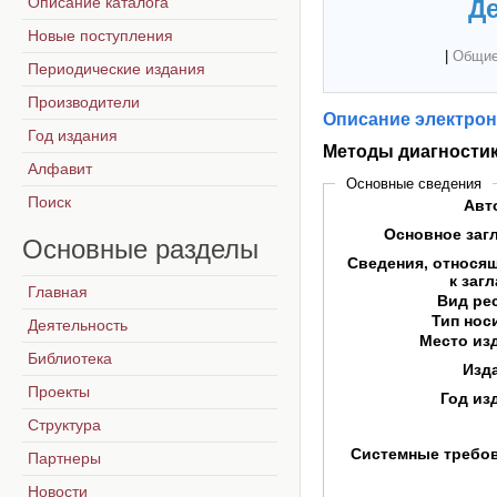
Описание каталога
Де
Новые поступления
|
Общие
Периодические издания
Производители
Описание электрон
Год издания
Методы диагности
Алфавит
Основные сведения
Поиск
Авт
Основное заг
Основные
разделы
Сведения, относя
к заг
Главная
Вид ре
Тип нос
Деятельность
Место из
Библиотека
Изд
Проекты
Год из
Структура
Системные требо
Партнеры
Новости