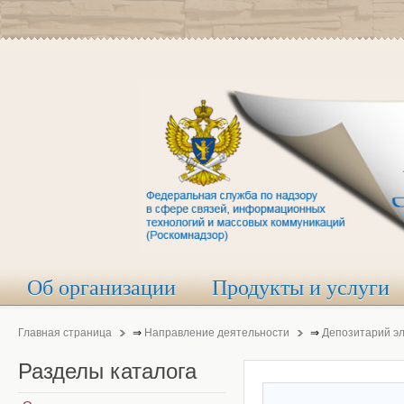
Об организации
Продукты и услуги
Главная страница
⇒
Направление деятельности
⇒
Депозитарий э
Разделы
каталога