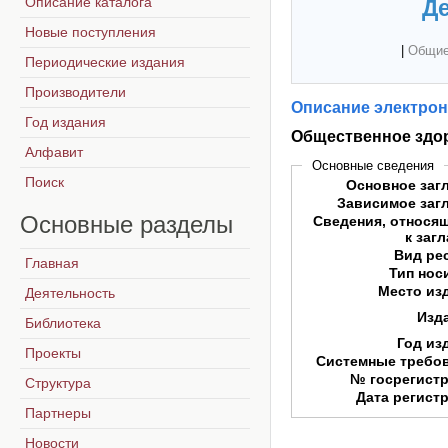
Описание каталога
Де
Новые поступления
|
Общие
Периодические издания
Производители
Описание электрон
Год издания
Общественное здо
Алфавит
Основные сведения
Поиск
Основное заг
Зависимое заг
Основные
разделы
Сведения, относя
к заг
Вид ре
Главная
Тип нос
Место из
Деятельность
Изд
Библиотека
Год из
Проекты
Системные требо
№ госрегист
Структура
Дата регист
Партнеры
Новости