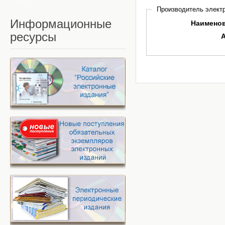
Производитель электр
Информационные
Наимено
ресурсы