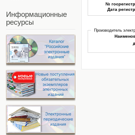
№ госрегист
Дата регист
Информационные
ресурсы
Производитель электр
Наимено