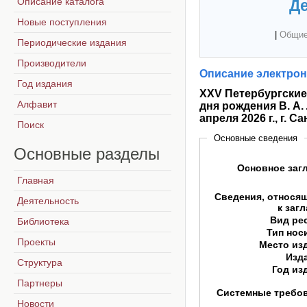
Описание каталога
Де
Новые поступления
|
Общие
Периодические издания
Производители
Описание электрон
Год издания
XXV Петербургские
Алфавит
дня рождения В. А.
апреля 2026 г., г. 
Поиск
Основные сведения
Основные
разделы
Основное заг
Главная
Сведения, относя
Деятельность
к заг
Вид ре
Библиотека
Тип нос
Проекты
Место из
Изд
Структура
Год из
Партнеры
Системные требо
Новости