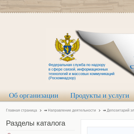
Об организации
Продукты и услуги
Главная страница
⇒
Направление деятельности
⇒
Депозитарий э
Разделы
каталога