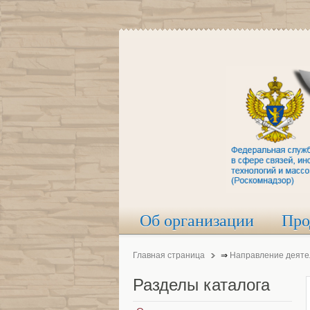
Об организации
Про
Главная страница
⇒
Направление деяте
Разделы
каталога