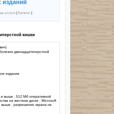
 изданий
ые услуги
|
Каталог
|
типерстной кишки
вич)
 болезни двенадцатиперстной
ное издание
ц и выше ; 512 Мб оперативной
ства на жестком диске ; Microsoft
и выше ; разрешение экрана не