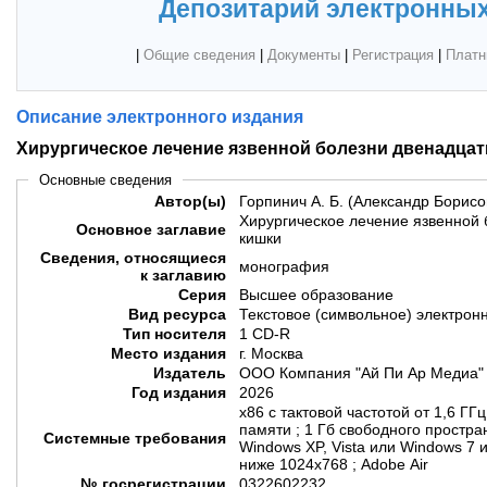
Депозитарий электронных
|
Общие сведения
|
Документы
|
Регистрация
|
Платн
Описание электронного издания
Хирургическое лечение язвенной болезни двенадца
Основные сведения
Автор(ы)
Горпинич А. Б. (Александр Борисо
Хирургическое лечение язвенной
Основное заглавие
кишки
Сведения, относящиеся
монография
к заглавию
Серия
Высшее образование
Вид ресурса
Текстовое (символьное) электрон
Тип носителя
1 CD-R
Место издания
г. Москва
Издатель
ООО Компания "Ай Пи Ар Медиа"
Год издания
2026
х86 с тактовой частотой от 1,6 ГГ
памяти ; 1 Гб свободного простран
Системные требования
Windows XP, Vista или Windows 7 
ниже 1024х768 ; Adobe Air
№ госрегистрации
0322602232