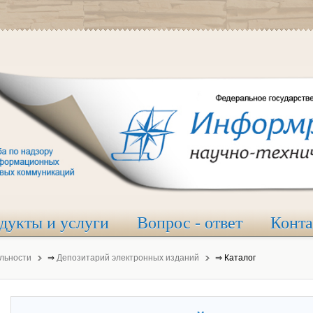
дукты и услуги
Вопрос - ответ
Конт
льности
⇒
Депозитарий электронных изданий
⇒
Каталог