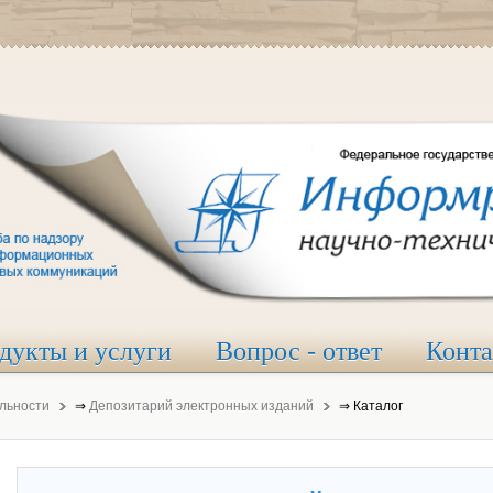
дукты и услуги
Вопрос - ответ
Конт
льности
⇒
Депозитарий электронных изданий
⇒
Каталог