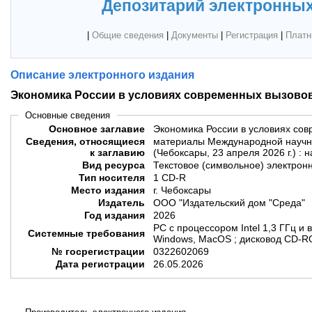
Депозитарий электронных
|
Общие сведения
|
Документы
|
Регистрация
|
Платн
Описание электронного издания
Экономика России в условиях современных вызово
Основные сведения
Основное заглавие
Экономика России в условиях со
Сведения, относящиеся
материалы Международной научн
к заглавию
(Чебоксары, 23 апреля 2026 г.) :
Вид ресурса
Текстовое (символьное) электрон
Тип носителя
1 CD-R
Место издания
г. Чебоксары
Издатель
ООО "Издательский дом "Среда"
Год издания
2026
PC с процессором Intel 1,3 ГГц и 
Системные требования
Windows, MacOS ; дисковод CD-R
№ госрегистрации
0322602069
Дата регистрации
26.05.2026