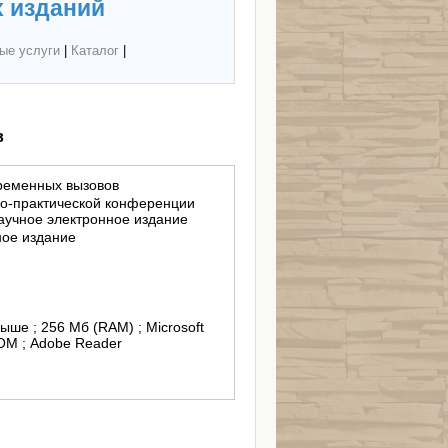
 изданий
ые услуги
|
Каталог
|
в
временных вызовов
о-практической конференции
 научное электронное издание
ное издание
выше ; 256 Мб (RAM) ; Microsoft
OM ; Adobe Reader