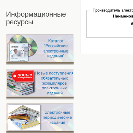
Производитель электр
Информационные
Наимено
ресурсы