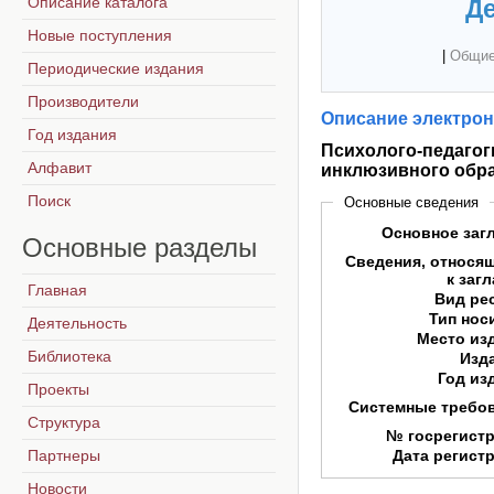
Описание каталога
Де
Новые поступления
|
Общие
Периодические издания
Производители
Описание электрон
Год издания
Психолого-педагог
Алфавит
инклюзивного обра
Поиск
Основные сведения
Основное заг
Основные
разделы
Сведения, относя
к заг
Главная
Вид ре
Тип нос
Деятельность
Место из
Библиотека
Изд
Год из
Проекты
Системные требо
Структура
№ госрегист
Партнеры
Дата регист
Новости