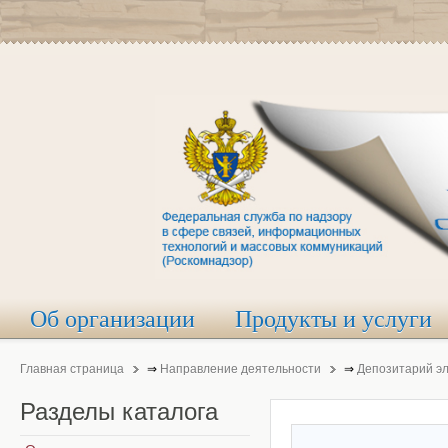
Об организации
Продукты и услуги
Главная страница
⇒
Направление деятельности
⇒
Депозитарий э
Разделы
каталога