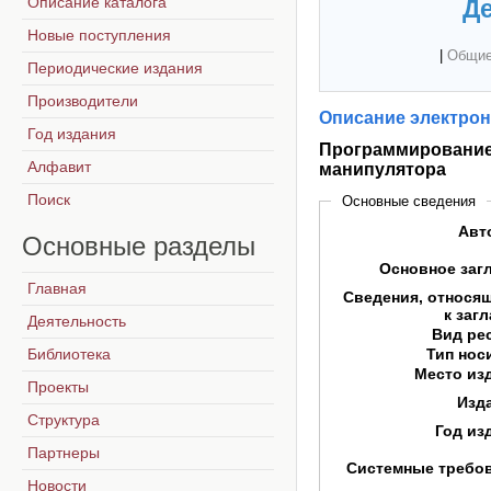
Описание каталога
Де
Новые поступления
|
Общие
Периодические издания
Производители
Описание электрон
Год издания
Программирование
Алфавит
манипулятора
Поиск
Основные сведения
Авт
Основные
разделы
Основное заг
Главная
Сведения, относя
к заг
Деятельность
Вид ре
Библиотека
Тип нос
Место из
Проекты
Изд
Структура
Год из
Партнеры
Системные требо
Новости