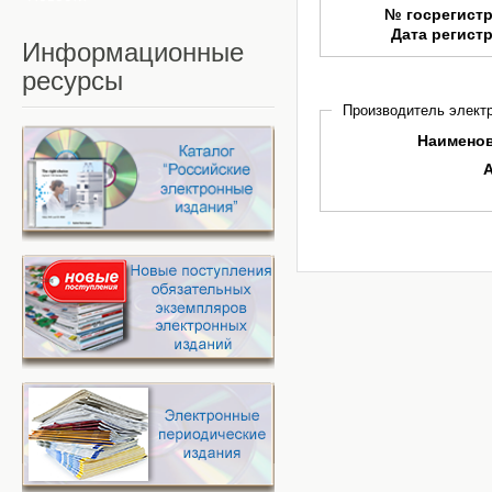
№ госрегист
Дата регист
Информационные
ресурсы
Производитель электр
Наимено