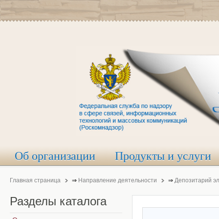
Об организации
Продукты и услуги
Главная страница
⇒
Направление деятельности
⇒
Депозитарий э
Разделы
каталога