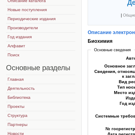
Описание каталога
Де
Новые поступления
|
Общие
Периодические издания
Производители
Описание электрон
Год издания
Биохимия
Алфавит
Основные сведения
Поиск
Авт
Основные
разделы
Основное заг
Сведения, относя
к заг
Главная
Вид ре
Тип нос
Деятельность
Место из
Библиотека
Изд
Год из
Проекты
Структура
Системные требо
Партнеры
№ госрегист
Новости
Дата регист