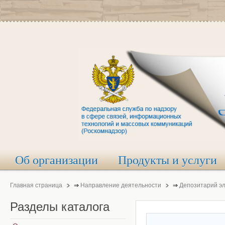
Об организации
Продукты и услуги
Главная страница
⇒
Направление деятельности
⇒
Депозитарий э
Разделы
каталога