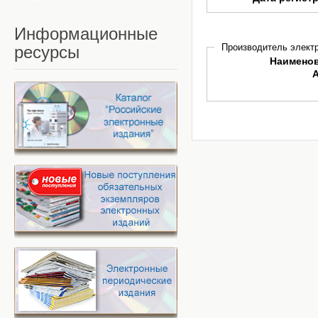
Информационные
Производитель электр
ресурсы
Наимено