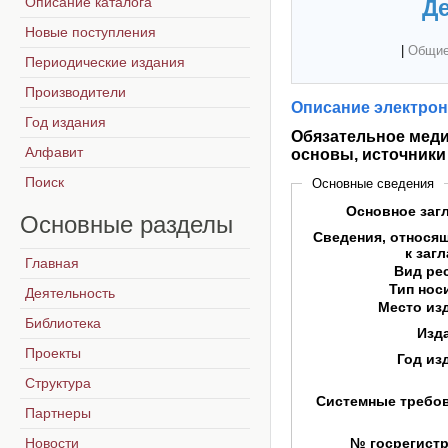
Описание каталога
Де
Новые поступления
|
Общие
Периодические издания
Производители
Описание электрон
Год издания
Обязательное меди
Алфавит
основы, источники
Поиск
Основные сведения
Основное заг
Основные
разделы
Сведения, относя
к заг
Главная
Вид ре
Тип нос
Деятельность
Место из
Библиотека
Изд
Проекты
Год из
Структура
Системные требо
Партнеры
Новости
№ госрегист