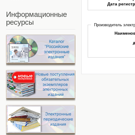
Дата регист
Информационные
ресурсы
Производитель электр
Наимено