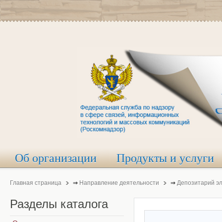
Об организации
Продукты и услуги
Главная страница
⇒
Направление деятельности
⇒
Депозитарий э
Разделы
каталога