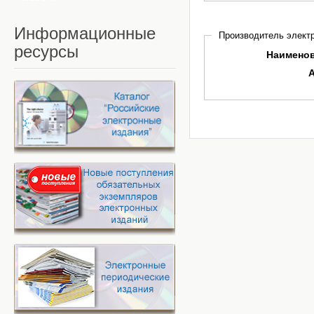
Информационные
Производитель электр
ресурсы
Наимено