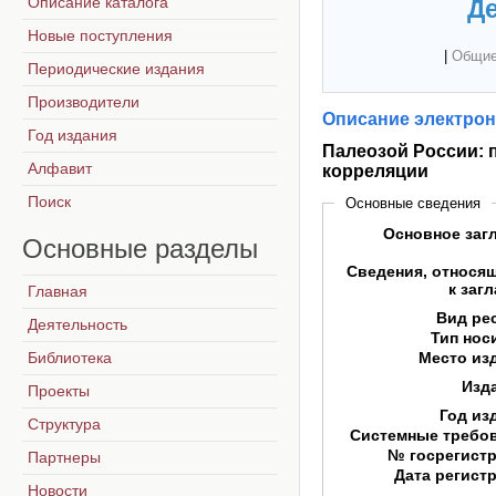
Описание каталога
Де
Новые поступления
|
Общие
Периодические издания
Производители
Описание электрон
Год издания
Палеозой России: 
Алфавит
корреляции
Поиск
Основные сведения
Основное заг
Основные
разделы
Сведения, относя
к заг
Главная
Вид ре
Деятельность
Тип нос
Библиотека
Место из
Изд
Проекты
Год из
Структура
Системные требо
№ госрегист
Партнеры
Дата регист
Новости