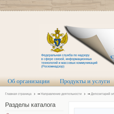
Об организации
Продукты и услуги
Главная страница
⇒
Направление деятельности
⇒
Депозитарий э
Разделы
каталога