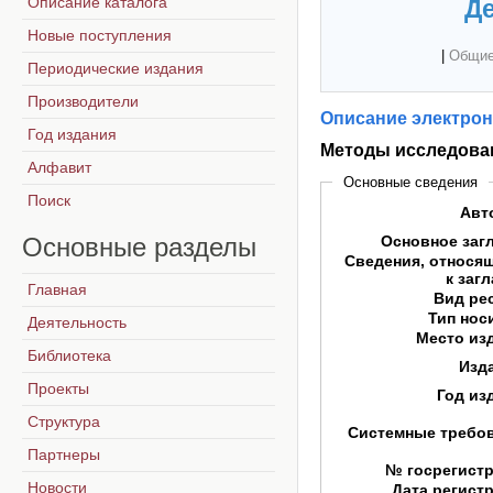
Описание каталога
Де
Новые поступления
|
Общие
Периодические издания
Производители
Описание электрон
Год издания
Методы исследова
Алфавит
Основные сведения
Поиск
Авт
Основные
разделы
Основное заг
Сведения, относя
к заг
Главная
Вид ре
Тип нос
Деятельность
Место из
Библиотека
Изд
Проекты
Год из
Структура
Системные требо
Партнеры
№ госрегист
Новости
Дата регист