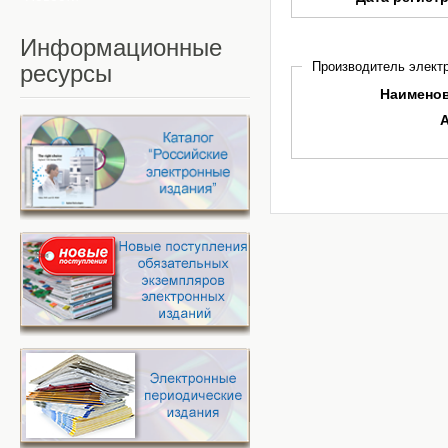
Информационные
Производитель электр
ресурсы
Наимено