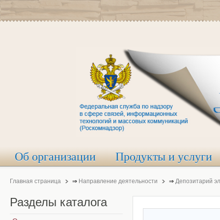
Об организации
Продукты и услуги
Главная страница
⇒
Направление деятельности
⇒
Депозитарий э
Разделы
каталога