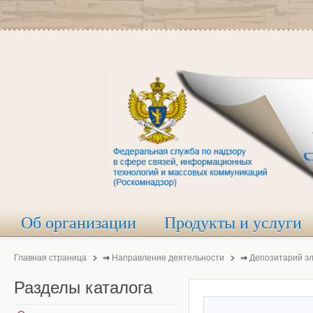
Об организации
Продукты и услуги
Главная страница
⇒
Направление деятельности
⇒
Депозитарий э
Разделы
каталога