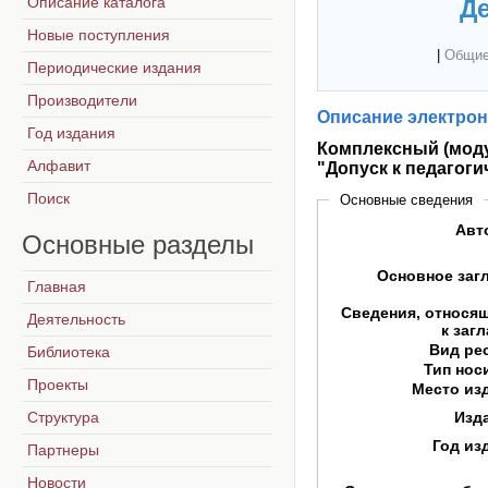
Описание каталога
Де
Новые поступления
|
Общие
Периодические издания
Производители
Описание электрон
Год издания
Комплексный (мод
Алфавит
"Допуск к педагог
Поиск
Основные сведения
Авт
Основные
разделы
Основное заг
Главная
Сведения, относя
Деятельность
к заг
Вид ре
Библиотека
Тип нос
Проекты
Место из
Структура
Изд
Год из
Партнеры
Новости