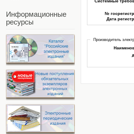
Системные требо
Информационные
№ госрегист
Дата регист
ресурсы
Производитель электр
Наимено