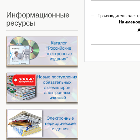
Информационные
Производитель электр
ресурсы
Наимено