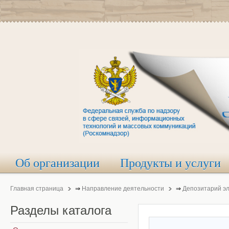
Об организации
Продукты и услуги
Главная страница
⇒
Направление деятельности
⇒
Депозитарий э
Разделы
каталога