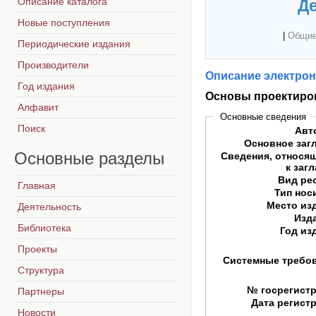
Описание каталога
Де
Новые поступления
|
Общие
Периодические издания
Производители
Описание электрон
Год издания
Основы проектиро
Алфавит
Основные сведения
Поиск
Авт
Основное заг
Основные
разделы
Сведения, относя
к заг
Вид ре
Главная
Тип нос
Место из
Деятельность
Изд
Библиотека
Год из
Проекты
Системные требо
Структура
№ госрегист
Партнеры
Дата регист
Новости