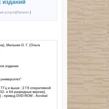
 изданий
ые услуги
|
Каталог
|
а), Мельник О. Г. (Ольга
r
ное издание
университет"
5 ГГц и выше ; 2 Гб оперативной
(32- и 64-разрядные версии),
) ; привод DVD-ROM ; Acrobat