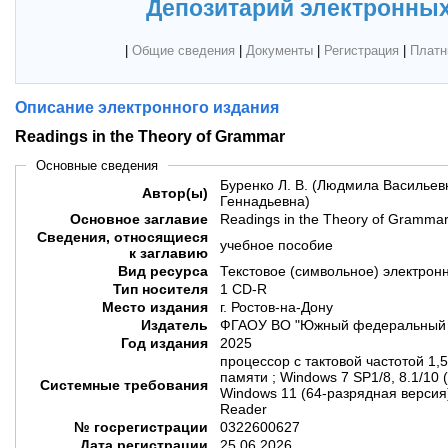
Депозитарий электронных
|
Общие сведения
|
Документы
|
Регистрация
|
Платн
Описание электронного издания
Readings in the Theory of Grammar
Основные сведения
Буренко Л. В. (Людмила Васильевн
Автор(ы)
Геннадьевна)
Основное заглавие
Readings in the Theory of Gramma
Сведения, относящиеся
учебное пособие
к заглавию
Вид ресурса
Текстовое (символьное) электрон
Тип носителя
1 CD-R
Место издания
г. Ростов-на-Дону
Издатель
ФГАОУ ВО "Южный федеральный 
Год издания
2025
процессор с тактовой частотой 1,
памяти ; Windows 7 SP1/8, 8.1/10 
Системные требования
Windows 11 (64-разрядная версия
Reader
№ госрегистрации
0322600627
Дата регистрации
25.06.2026