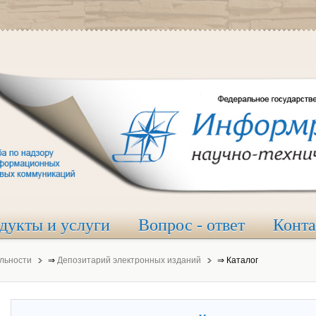
дукты и услуги
Вопрос - ответ
Конт
льности
⇒
Депозитарий электронных изданий
⇒
Каталог