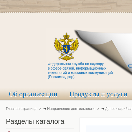
Об организации
Продукты и услуги
Главная страница
⇒
Направление деятельности
⇒
Депозитарий э
Разделы
каталога