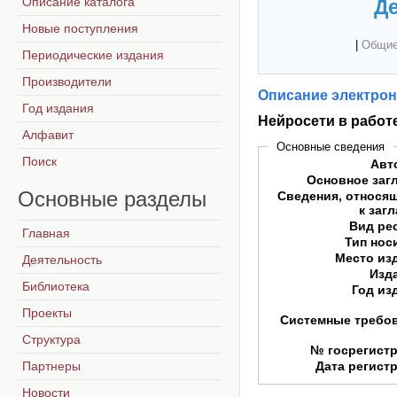
Описание каталога
Де
Новые поступления
|
Общие
Периодические издания
Производители
Описание электрон
Год издания
Нейросети в работ
Алфавит
Основные сведения
Поиск
Авт
Основное заг
Основные
разделы
Сведения, относя
к заг
Вид ре
Главная
Тип нос
Место из
Деятельность
Изд
Библиотека
Год из
Проекты
Системные требо
Структура
№ госрегист
Партнеры
Дата регист
Новости