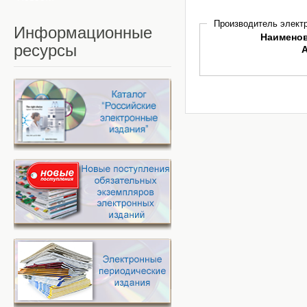
Производитель электр
Информационные
Наимено
ресурсы