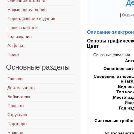
Описание каталога
Де
Новые поступления
|
Общие
Периодические издания
Производители
Описание электрон
Год издания
Основы графическо
Алфавит
Цвет
Поиск
Основные сведения
Авт
Основные
разделы
Основное заг
Сведения, относя
Главная
к заг
Вид ре
Деятельность
Тип нос
Библиотека
Место из
Изд
Проекты
Год из
Структура
Системные требо
Партнеры
Новости
№ госрегист