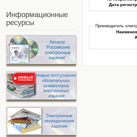
Дата регист
Информационные
ресурсы
Производитель электр
Наимено