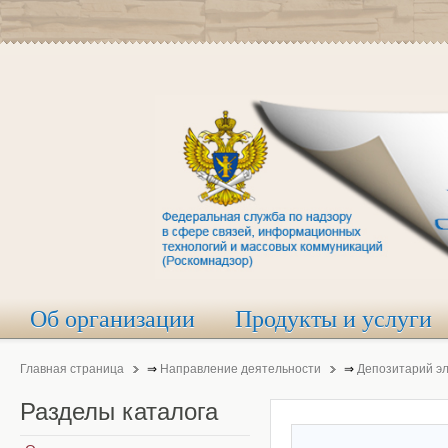
Об организации
Продукты и услуги
Главная страница
⇒
Направление деятельности
⇒
Депозитарий э
Разделы
каталога