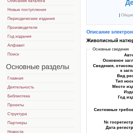
Описание каталога
Де
Новые поступления
|
Общие
Периодические издания
Производители
Описание электрон
Год издания
Живописный натю
Алфавит
Основные сведения
Поиск
Авт
Основное заг
Основные
разделы
Сведения, относя
к заг
Вид ре
Главная
Тип нос
Место из
Деятельность
Изд
Библиотека
Год из
Проекты
Системные требо
Структура
№ госрегист
Партнеры
Дата регист
Новости