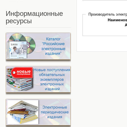
Информационные
Производитель электр
ресурсы
Наимено