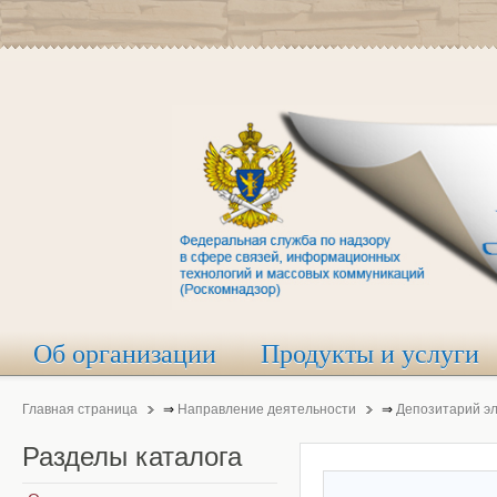
Об организации
Продукты и услуги
Главная страница
⇒
Направление деятельности
⇒
Депозитарий э
Разделы
каталога