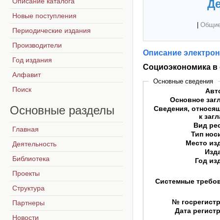
Описание каталога
Де
Новые поступления
|
Общие
Периодические издания
Производители
Описание электрон
Год издания
Социоэкономика в
Алфавит
Основные сведения
Поиск
Авт
Основное заг
Основные
разделы
Сведения, относя
к заг
Вид ре
Главная
Тип нос
Место из
Деятельность
Изд
Библиотека
Год из
Проекты
Системные требо
Структура
№ госрегист
Партнеры
Дата регист
Новости