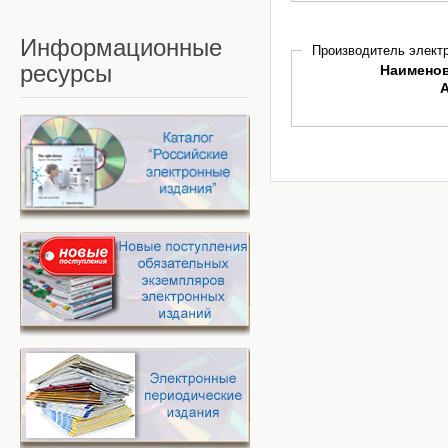
Информационные
Производитель электр
ресурсы
Наимено