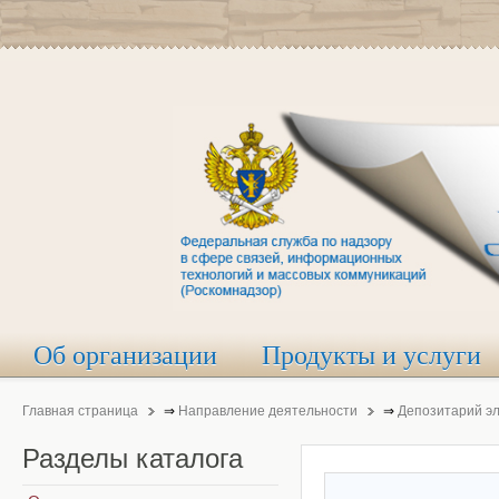
Об организации
Продукты и услуги
Главная страница
⇒
Направление деятельности
⇒
Депозитарий э
Разделы
каталога