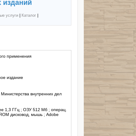
 изданий
ые услуги
|
Каталог
|
ого применения
ное издание
 Министерства внутренних дел
ее 1,3 ГГц ; ОЗУ 512 Мб ; операц.
-ROM дисковод, мышь ; Adobe