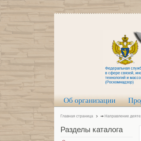
Об организации
Про
Главная страница
⇒
Направление деяте
Разделы
каталога