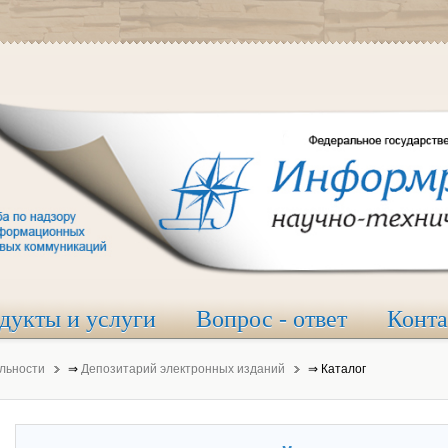
дукты и услуги
Вопрос - ответ
Конт
льности
⇒
Депозитарий электронных изданий
⇒
Каталог