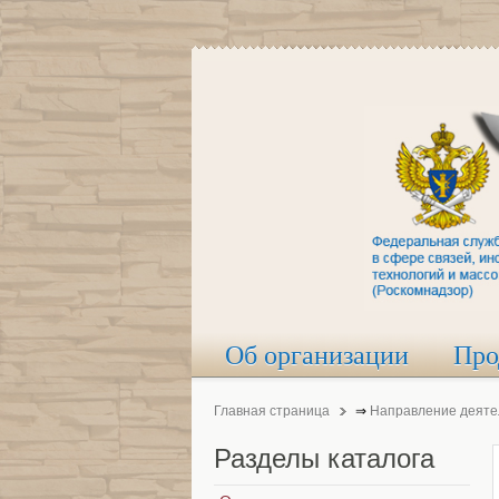
Об организации
Про
Главная страница
⇒
Направление деяте
Разделы
каталога