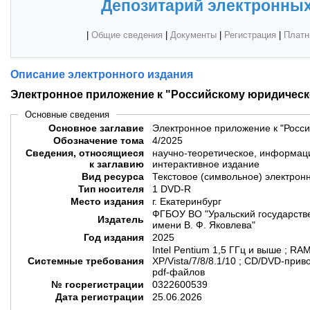
Депозитарий электронных
|
Общие сведения
|
Документы
|
Регистрация
|
Платн
Описание электронного издания
Электронное приложение к "Российскому юридическ
Основные сведения
Основное заглавие
Электронное приложение к "Росс
Обозначение тома
4/2025
Сведения, относящиеся
научно-теоретическое, информац
к заглавию
интерактивное издание
Вид ресурса
Текстовое (символьное) электрон
Тип носителя
1 DVD-R
Место издания
г. Екатеринбург
ФГБОУ ВО "Уральский государств
Издатель
имени В. Ф. Яковлева"
Год издания
2025
Intel Pentium 1,5 ГГц и выше ; R
Системные требования
XP/Vista/7/8/8.1/10 ; CD/DVD-при
pdf-файлов
№ госрегистрации
0322600539
Дата регистрации
25.06.2026