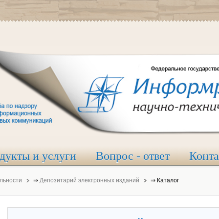
дукты и услуги
Вопрос - ответ
Конт
льности
⇒
Депозитарий электронных изданий
⇒
Каталог