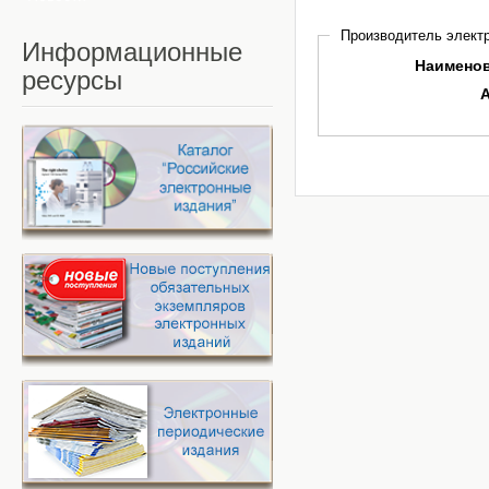
Производитель электр
Информационные
Наимено
ресурсы