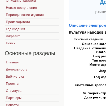
Описание каталога
Де
Новые поступления
|
Общие
Периодические издания
Производители
Описание электрон
Год издания
Культура народов 
Алфавит
Основные сведения
Поиск
Основное заг
Сведения, относя
Основные
разделы
к заг
Вид ре
Тип нос
Главная
Место из
Деятельность
Изд
Библиотека
Год из
Проекты
Системные требо
Структура
№ госрегист
Дата регист
Партнеры
Новости