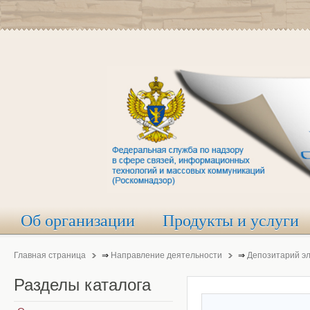
Об организации
Продукты и услуги
Главная страница
⇒
Направление деятельности
⇒
Депозитарий э
Разделы
каталога