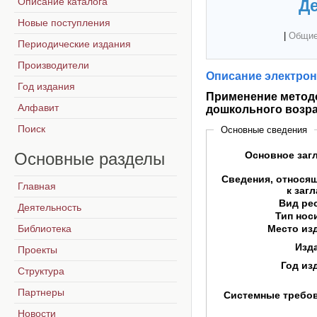
Описание каталога
Де
Новые поступления
|
Общие
Периодические издания
Производители
Описание электрон
Год издания
Применение методо
Алфавит
дошкольного возра
Поиск
Основные сведения
Основные
разделы
Основное заг
Сведения, относя
Главная
к заг
Вид ре
Деятельность
Тип нос
Библиотека
Место из
Изд
Проекты
Год из
Структура
Партнеры
Системные требо
Новости