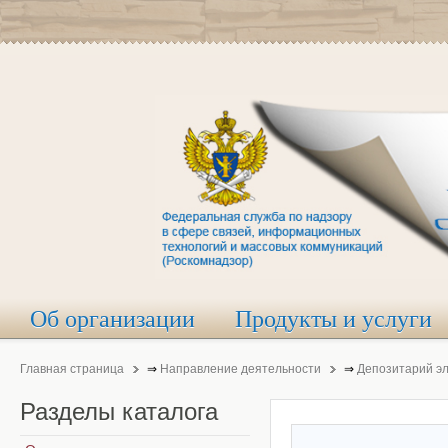
Об организации
Продукты и услуги
Главная страница
⇒
Направление деятельности
⇒
Депозитарий э
Разделы
каталога