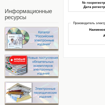
№ госрегист
Дата регист
Информационные
ресурсы
Производитель электр
Наимено