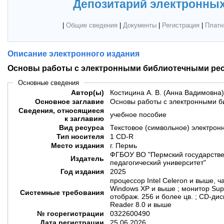
Депозитарий электронных
|
Общие сведения
|
Документы
|
Регистрация
|
Платн
Описание электронного издания
Основы работы с электронными библиотечными ре
Основные сведения
Автор(ы)
Костицина А. В. (Анна Вадимовна)
Основное заглавие
Основы работы с электронными 
Сведения, относящиеся
учебное пособие
к заглавию
Вид ресурса
Текстовое (символьное) электрон
Тип носителя
1 CD-R
Место издания
г. Пермь
ФГБОУ ВО "Пермский государстве
Издатель
педагогический университет"
Год издания
2025
процессор Intel Celeron и выше, ч
Windows XP и выше ; монитор Sup
Системные требования
отображ. 256 и более цв. ; CD-ди
Reader 8.0 и выше
№ госрегистрации
0322600490
Дата регистрации
25.06.2026