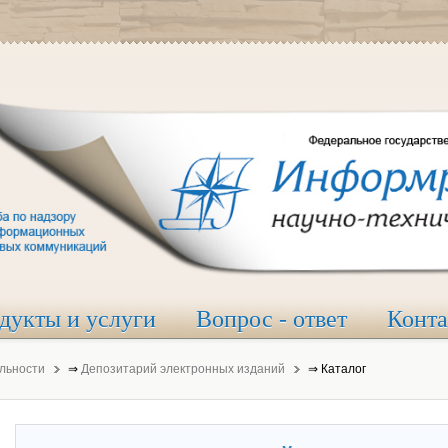
дукты и услуги
Вопрос - ответ
Конт
льности
⇒
Депозитарий электронных изданий
⇒
Каталог