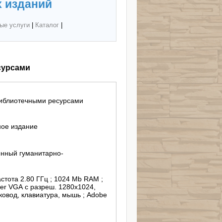
 изданий
ые услуги
|
Каталог
|
сурсами
библиотечными ресурсами
ное издание
нный гуманитарно-
астота 2.80 ГГц ; 1024 Mb RAM ;
er VGA с разреш. 1280х1024,
сковод, клавиатура, мышь ; Adobe