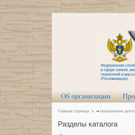
Об организации
Про
Главная страница
⇒
Направление деяте
Разделы
каталога