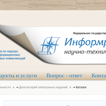
дукты и услуги
Вопрос - ответ
Конт
льности
⇒
Депозитарий электронных изданий
⇒
Каталог