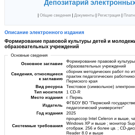
Депозитарий электронных
|
Общие сведения
|
Документы
|
Регистрация
|
Платн
Описание электронного издания
Формирование правовой культуры детей и молодежи
образовательных учреждений
Основные сведения
Формирование правовой культуры
Основное заглавие
образовательных учреждений
сборник методических работ по и
Сведения, относящиеся
практик педагогических работник
к заглавию
Пермского края
Вид ресурса
Текстовое (символьное) электрон
Тип носителя
1 CD-R
Место издания
г. Пермь
ФГБОУ ВО "Пермский государстве
Издатель
педагогический университет"
Год издания
2025
процессор Intel Celeron и выше, ч
Windows XP и выше ; монитор Sup
Системные требования
отображ. 256 и более цв. ; CD-ди
Reader 8.0 и выше