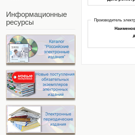
Информационные
Производитель электр
ресурсы
Наимено