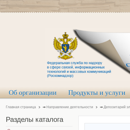
Об организации
Продукты и услуги
Главная страница
⇒
Направление деятельности
⇒
Депозитарий э
Разделы
каталога