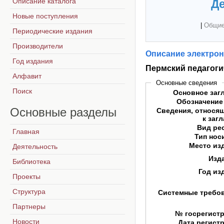
Описание каталога
Де
Новые поступления
|
Общие
Периодические издания
Производители
Описание электрон
Год издания
Пермский педагоги
Алфавит
Основные сведения
Поиск
Основное заг
Обозначение
Основные
разделы
Сведения, относя
к заг
Вид ре
Главная
Тип нос
Место из
Деятельность
Изд
Библиотека
Год из
Проекты
Структура
Системные требо
Партнеры
№ госрегист
Новости
Дата регист