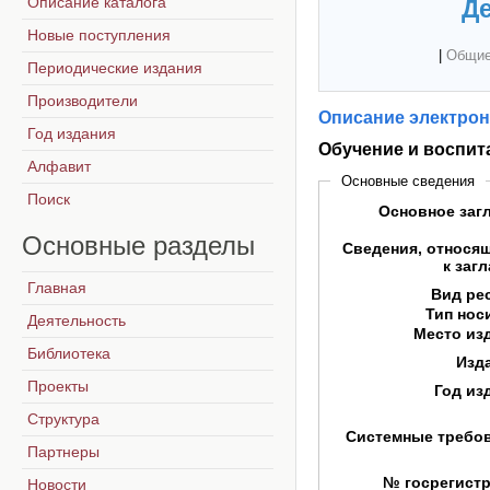
Описание каталога
Де
Новые поступления
|
Общие
Периодические издания
Производители
Описание электрон
Год издания
Обучение и воспит
Алфавит
Основные сведения
Поиск
Основное заг
Основные
разделы
Сведения, относя
к заг
Главная
Вид ре
Тип нос
Деятельность
Место из
Библиотека
Изд
Проекты
Год из
Структура
Системные требо
Партнеры
№ госрегист
Новости