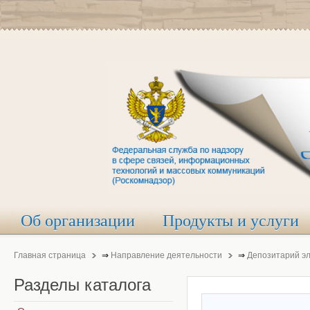
Об организации
Продукты и услуги
Главная страница
⇒
Направление деятельности
⇒
Депозитарий э
Разделы
каталога