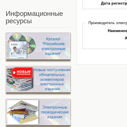
Дата регист
Информационные
ресурсы
Производитель электр
Наимено