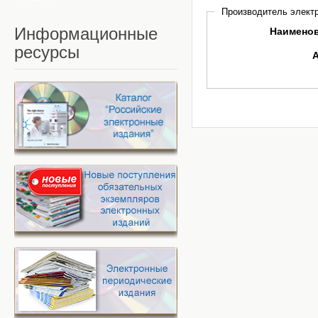
Производитель электр
Информационные
Наимено
ресурсы