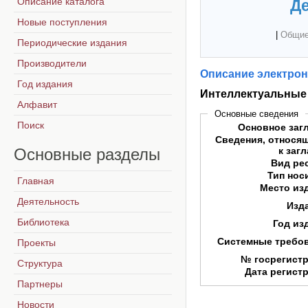
Описание каталога
Де
Новые поступления
|
Общие
Периодические издания
Производители
Описание электрон
Год издания
Интеллектуальные
Алфавит
Основные сведения
Поиск
Основное заг
Сведения, относя
Основные
разделы
к заг
Вид ре
Тип нос
Главная
Место из
Деятельность
Изд
Библиотека
Год из
Системные требо
Проекты
№ госрегист
Структура
Дата регист
Партнеры
Новости