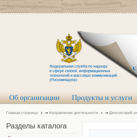
Об организации
Продукты и услуги
Главная страница
⇒
Направление деятельности
⇒
Депозитарий э
Разделы
каталога