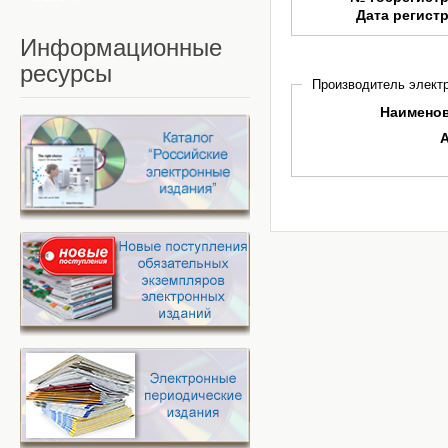
Дата регист
Информационные
ресурсы
Производитель электр
Наимено