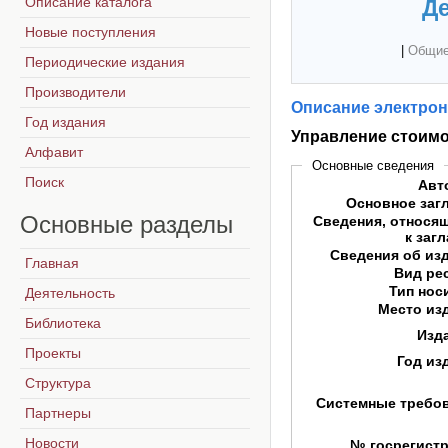
Описание каталога
Де
Новые поступления
|
Общие
Периодические издания
Производители
Описание электрон
Год издания
Управление стоим
Алфавит
Основные сведения
Поиск
Авт
Основное заг
Основные
разделы
Сведения, относя
к заг
Сведения об из
Главная
Вид ре
Тип нос
Деятельность
Место из
Библиотека
Изд
Проекты
Год из
Структура
Системные требо
Партнеры
Новости
№ госрегист