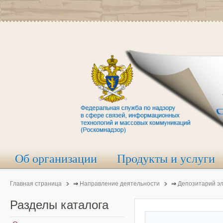
Об организации
Продукты и услуги
Главная страница
⇒
Направление деятельности
⇒
Депозитарий э
Разделы
каталога