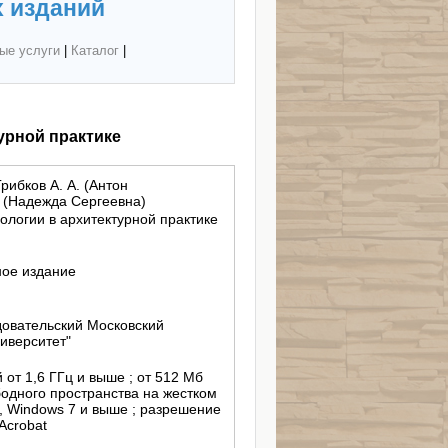
 изданий
ые услуги
|
Каталог
|
урной практике
рибков А. А. (Антон
. (Надежда Сергеевна)
логии в архитектурной практике
ное издание
овательский Московский
иверситет"
 от 1,6 ГГц и выше ; от 512 Мб
бодного пространства на жестком
ta, Windows 7 и выше ; разрешение
Acrobat