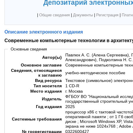
Депозитарий электронных
|
Общие сведения
|
Документы
|
Регистрация
|
Платн
Описание электронного издания
Современные компьютерные технологии в архитект
Основные сведения
Павлюк А. С. (Алена Сергеевна), Г
Автор(ы)
Александрович), Подколзина Н. С
Основное заглавие
Современные компьютерные техно
Сведения, относящиеся
учебно-методическое пособие
к заглавию
Вид ресурса
Текстовое (символьное) электрон
Тип носителя
1 CD-R
Место издания
г. Москва
ФГБОУ ВО "Национальный исслед
Издатель
государственный строительный ун
Год издания
2025
процессор x86 с тактовой частотой
оперативной памяти ; от 1 Гб сво
Системные требования
диске ; Microsoft Windows XP, Vis
экрана не ниже 1024x768 ; Adobe 
№ госрегистрации
0322600427