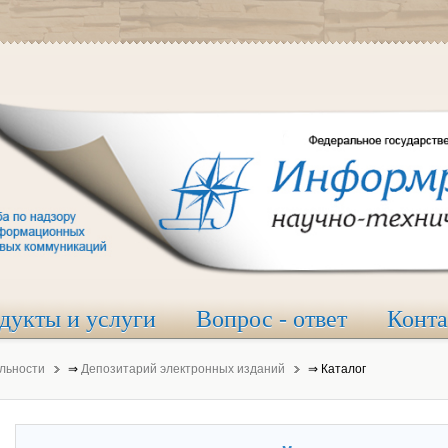
дукты и услуги
Вопрос - ответ
Конт
льности
⇒
Депозитарий электронных изданий
⇒
Каталог