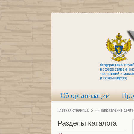
Об организации
Про
Главная страница
⇒
Направление деяте
Разделы
каталога