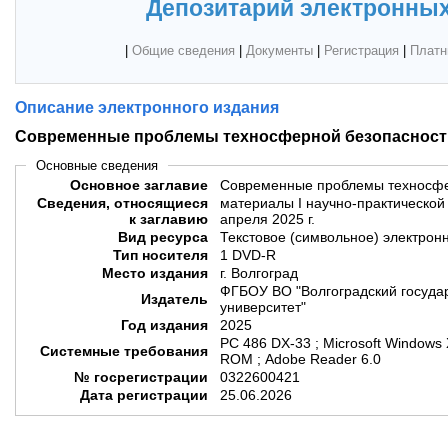
Депозитарий электронных
|
Общие сведения
|
Документы
|
Регистрация
|
Платн
Описание электронного издания
Современные проблемы техносферной безопасност
Основные сведения
Основное заглавие
Современные проблемы техносфе
Сведения, относящиеся
материалы I научно-практической
к заглавию
апреля 2025 г.
Вид ресурса
Текстовое (символьное) электрон
Тип носителя
1 DVD-R
Место издания
г. Волгоград
ФГБОУ ВО "Волгоградский госуда
Издатель
университет"
Год издания
2025
PC 486 DX-33 ; Microsoft Windows
Системные требования
ROM ; Adobe Reader 6.0
№ госрегистрации
0322600421
Дата регистрации
25.06.2026