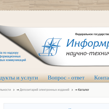
дукты и услуги
Вопрос - ответ
Конт
льности
⇒
Депозитарий электронных изданий
⇒
Каталог