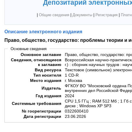
Депозитарий электронных
|
Общие сведения
|
Документы
|
Регистрация
|
Платн
Описание электронного издания
Право, общество, государство: проблемы теории и 
Основные сведения
Основное заглавие
Право, общество, государство: п
Сведения, относящиеся
Всероссийская научно-практичес
к заглавию
г.) : сборник научных трудов : на
Вид ресурса
Текстовое (символьное) электрон
Тип носителя
1 CD-R
Место издания
г. Москва
ФГКОУ ВО "Московский ордена По
Издатель
внутренних дел Российской Федер
Год издания
2024
CPU 1,5 ГГц ; RAM 512 Мб ; 1 Гб 
Системные требования
диске ; Windows XP SP3
№ госрегистрации
0322600410
Дата регистрации
23.06.2026