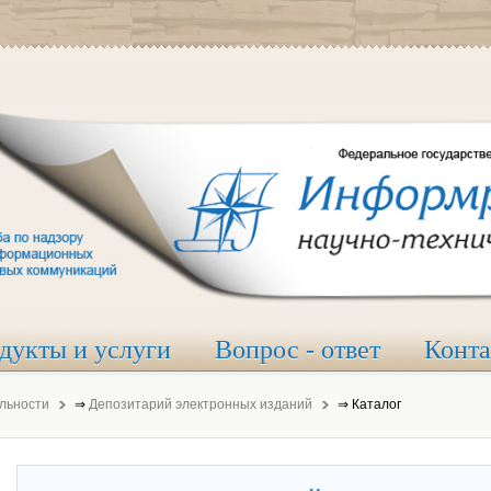
дукты и услуги
Вопрос - ответ
Конт
льности
⇒
Депозитарий электронных изданий
⇒
Каталог