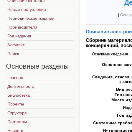
Описание каталога
Де
Новые поступления
|
Общие
Периодические издания
Производители
Описание электрон
Год издания
Сборник материало
Алфавит
конференций, пос
Поиск
Основные сведения
Основные
разделы
Основное заг
Сведения, относя
Главная
к заг
Деятельность
Вид ре
Тип нос
Библиотека
Место из
Проекты
Изд
Структура
Год из
Партнеры
Системные требо
Новости
№ госрегист