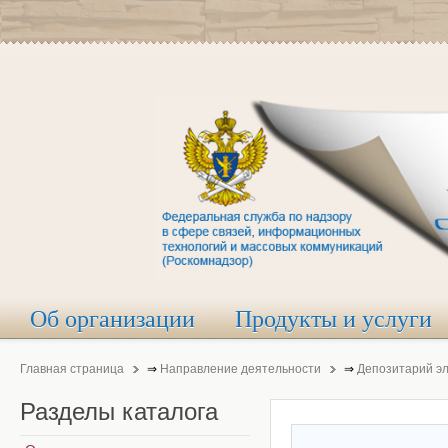
Об организации
Продукты и услуги
Главная страница
⇒
Направление деятельности
⇒
Депозитарий э
Разделы
каталога