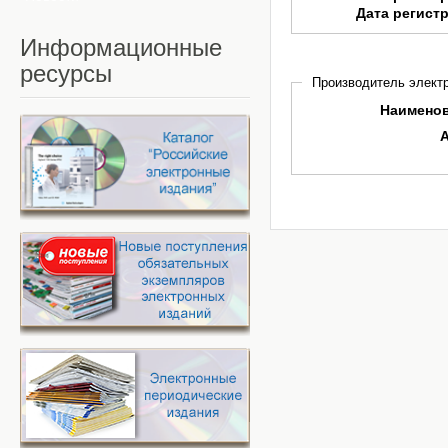
Дата регист
Информационные
ресурсы
Производитель электр
Наимено