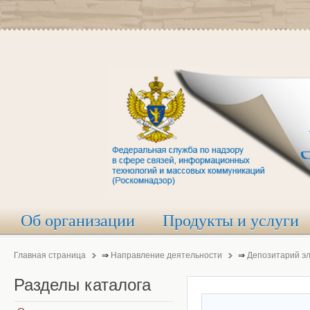
Об организации
Продукты и услуги
Главная страница
⇒
Направление деятельности
⇒
Депозитарий э
Разделы
каталога