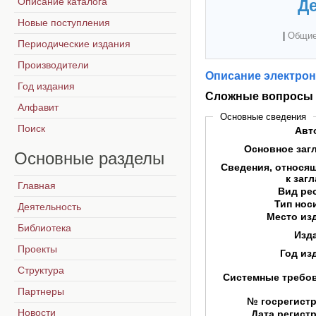
Описание каталога
Де
Новые поступления
|
Общие
Периодические издания
Производители
Описание электрон
Год издания
Сложные вопросы в
Алфавит
Основные сведения
Поиск
Авт
Основное заг
Основные
разделы
Сведения, относя
к заг
Главная
Вид ре
Тип нос
Деятельность
Место из
Библиотека
Изд
Проекты
Год из
Структура
Системные требо
Партнеры
№ госрегист
Новости
Дата регист