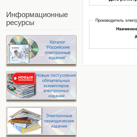
Информационные
Производитель электр
ресурсы
Наимено