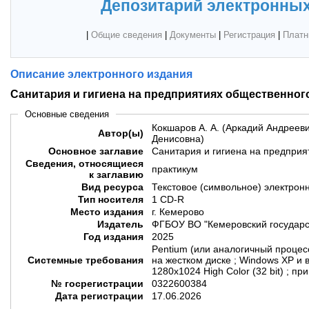
Депозитарий электронных
|
Общие сведения
|
Документы
|
Регистрация
|
Платн
Описание электронного издания
Санитария и гигиена на предприятиях общественног
Основные сведения
Кокшаров А. А. (Аркадий Андреевич
Автор(ы)
Денисовна)
Основное заглавие
Санитария и гигиена на предприя
Сведения, относящиеся
практикум
к заглавию
Вид ресурса
Текстовое (символьное) электрон
Тип носителя
1 CD-R
Место издания
г. Кемерово
Издатель
ФГБОУ ВО "Кемеровский государс
Год издания
2025
Pentium (или аналогичный процесс
Системные требования
на жестком диске ; Windows XP и 
1280x1024 High Color (32 bit) ; 
№ госрегистрации
0322600384
Дата регистрации
17.06.2026