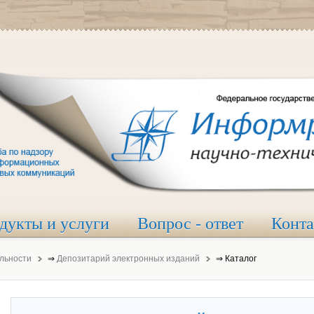
дукты и услуги
Вопрос - ответ
Конт
льности
⇒
Депозитарий электронных изданий
⇒
Каталог