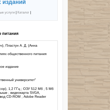
 изданий
ые услуги
|
Каталог
|
о питания
), Пластун А. Д. (Анна
тиях общественного питания
ное издание
твенный университет"
ор), 1,2 ГГц ; ОЗУ 512 Мб ; 5 Мб
выше ; видеокарта SVGA,
привод CD-ROM ; Adobe Reader