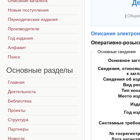
Описание каталога
Де
Новые поступления
|
Общие
Периодические издания
Производители
Описание электрон
Год издания
Оперативно-розыск
Алфавит
Основные сведения
Поиск
Основное заг
Основные
разделы
Сведения, относя
к заг
Сведения об из
Главная
Вид ре
Тип нос
Деятельность
Место из
Библиотека
Изд
Проекты
Год из
Структура
Системные требо
Партнеры
№ госрегист
Новости
Дата регист