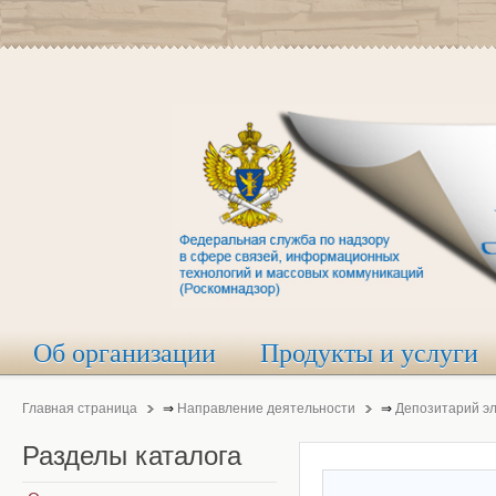
Об организации
Продукты и услуги
Главная страница
⇒
Направление деятельности
⇒
Депозитарий э
Разделы
каталога