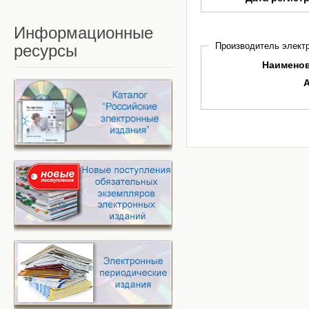
Информационные
Производитель электр
ресурсы
Наимено