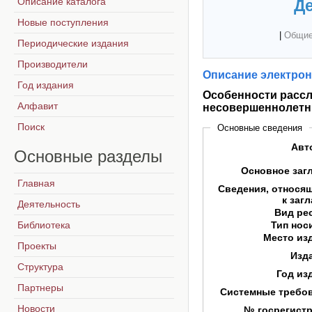
Описание каталога
Де
Новые поступления
|
Общие
Периодические издания
Производители
Описание электрон
Год издания
Особенности рассл
Алфавит
несовершеннолетних
Поиск
Основные сведения
Авт
Основные
разделы
Основное заг
Главная
Сведения, относя
к заг
Деятельность
Вид ре
Библиотека
Тип нос
Место из
Проекты
Изд
Структура
Год из
Партнеры
Системные требо
Новости
№ госрегист