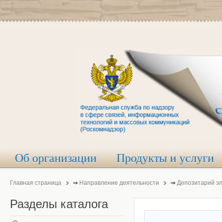
Об организации
Продукты и услуги
Главная страница
⇒
Направление деятельности
⇒
Депозитарий э
Разделы
каталога