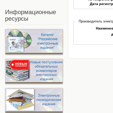
Дата регист
Информационные
ресурсы
Производитель электр
Наимено