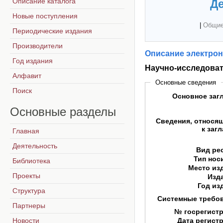
Описание каталога
Де
Новые поступления
|
Общие
Периодические издания
Производители
Описание электрон
Год издания
Научно-исследова
Алфавит
Основные сведения
Поиск
Основное заг
Основные
разделы
Сведения, относя
к заг
Главная
Деятельность
Вид ре
Тип нос
Библиотека
Место из
Проекты
Изд
Год из
Структура
Системные требо
Партнеры
№ госрегист
Новости
Дата регист