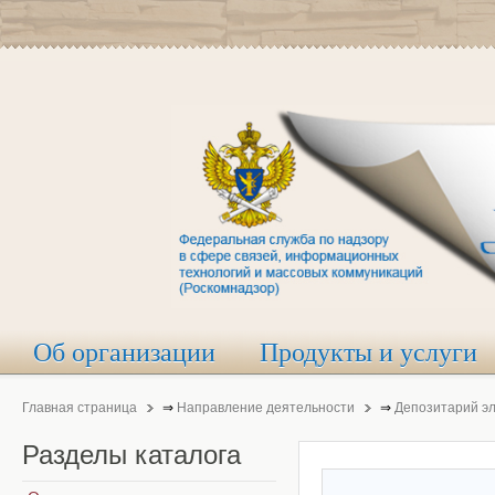
Об организации
Продукты и услуги
Главная страница
⇒
Направление деятельности
⇒
Депозитарий э
Разделы
каталога