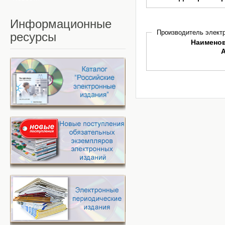
Информационные
Производитель электр
ресурсы
Наимено