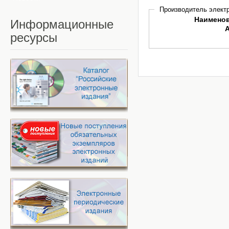
Производитель электр
Наимено
Информационные
ресурсы