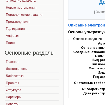
Описание каталога
Де
Новые поступления
|
Общие
Периодические издания
Производители
Описание электрон
Год издания
Основы ультразвук
Алфавит
Основные сведения
Поиск
Авт
Основное заг
Основные
разделы
Сведения, относя
к заг
Вид ре
Главная
Тип нос
Место из
Деятельность
Изд
Библиотека
Год из
Проекты
Системные требо
№ госрегист
Структура
Дата регист
Партнеры
Новости