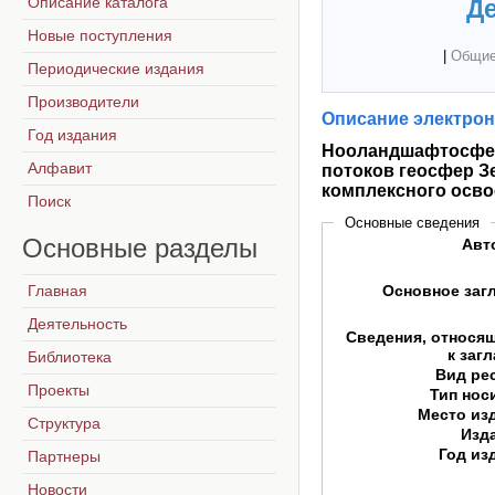
Описание каталога
Де
Новые поступления
|
Общие
Периодические издания
Производители
Описание электрон
Год издания
Нооландшафтосфера
Алфавит
потоков геосфер З
комплексного осво
Поиск
Основные сведения
Основные
разделы
Авт
Главная
Основное заг
Деятельность
Сведения, относя
к заг
Библиотека
Вид ре
Проекты
Тип нос
Место из
Структура
Изд
Год из
Партнеры
Новости