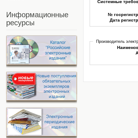
Системные требо
Информационные
№ госрегист
Дата регист
ресурсы
Производитель электр
Наимено