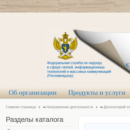
Об организации
Продукты и услуги
Главная страница
⇒
Направление деятельности
⇒
Депозитарий э
Разделы
каталога