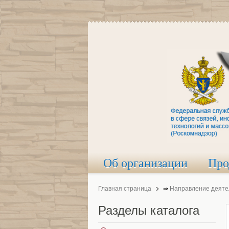
Об организации
Про
Главная страница
⇒
Направление деяте
Разделы
каталога