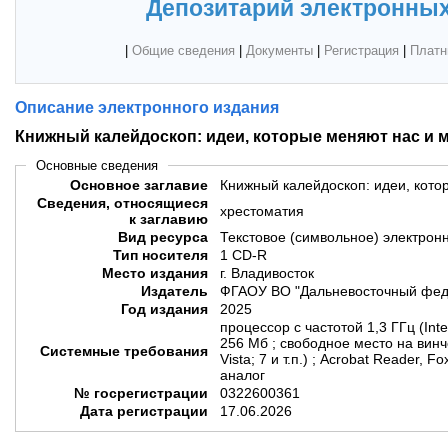
Депозитарий электронных
|
Общие сведения
|
Документы
|
Регистрация
|
Платн
Описание электронного издания
Книжный калейдоскоп: идеи, которые меняют нас и 
Основные сведения
Основное заглавие
Книжный калейдоскоп: идеи, кото
Сведения, относящиеся
хрестоматия
к заглавию
Вид ресурса
Текстовое (символьное) электрон
Тип носителя
1 CD-R
Место издания
г. Владивосток
Издатель
ФГАОУ ВО "Дальневосточный фед
Год издания
2025
процессор с частотой 1,3 ГГц (Int
256 Мб ; свободное место на винч
Системные требования
Vista; 7 и т.п.) ; Acrobat Reader, 
аналог
№ госрегистрации
0322600361
Дата регистрации
17.06.2026