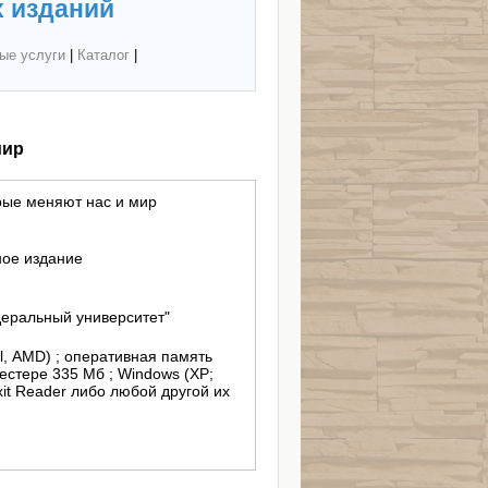
 изданий
ые услуги
|
Каталог
|
мир
рые меняют нас и мир
ное издание
еральный университет"
el, AMD) ; оперативная память
естере 335 Мб ; Windows (XP;
Foxit Reader либо любой другой их