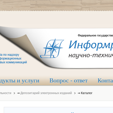
дукты и услуги
Вопрос - ответ
Конт
льности
⇒
Депозитарий электронных изданий
⇒
Каталог