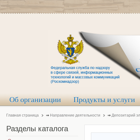
Об организации
Продукты и услуги
Главная страница
⇒
Направление деятельности
⇒
Депозитарий э
Разделы
каталога