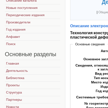
Описание каталога
Де
Новые поступления
|
Общие
Периодические издания
Производители
Описание электрон
Год издания
Технология констр
Алфавит
пластической деф
Поиск
Основные сведения
Авт
Основные
разделы
Основное заг
Главная
Сведения, относя
к заг
Деятельность
Вид ре
Библиотека
Тип нос
Место из
Проекты
Изд
Год из
Структура
Системные требо
Партнеры
№ госрегист
Новости
Дата регист