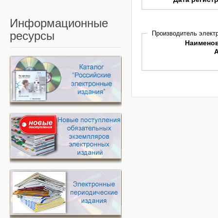
Информационные
ресурсы
Производитель электр
Наимено