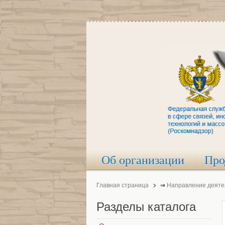
Об организации
Про
Главная страница
⇒
Направление деяте
Разделы
каталога