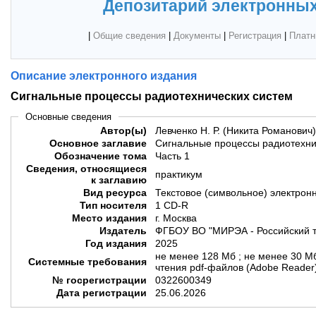
Депозитарий электронных
|
Общие сведения
|
Документы
|
Регистрация
|
Платн
Описание электронного издания
Сигнальные процессы радиотехнических систем
Основные сведения
Автор(ы)
Левченко Н. Р. (Никита Романович)
Основное заглавие
Сигнальные процессы радиотехни
Обозначение тома
Часть 1
Сведения, относящиеся
практикум
к заглавию
Вид ресурса
Текстовое (символьное) электрон
Тип носителя
1 CD-R
Место издания
г. Москва
Издатель
ФГБОУ ВО "МИРЭА - Российский т
Год издания
2025
не менее 128 Мб ; не менее 30 М
Системные требования
чтения pdf-файлов (Adobe Reader
№ госрегистрации
0322600349
Дата регистрации
25.06.2026