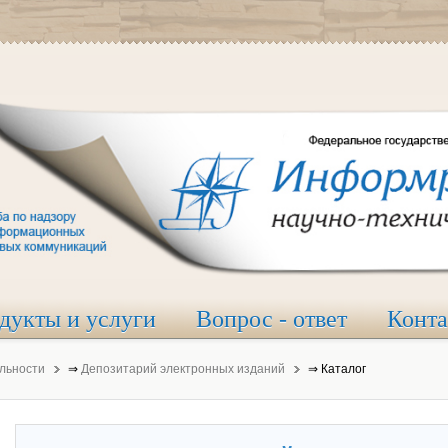
дукты и услуги
Вопрос - ответ
Конт
льности
⇒
Депозитарий электронных изданий
⇒
Каталог