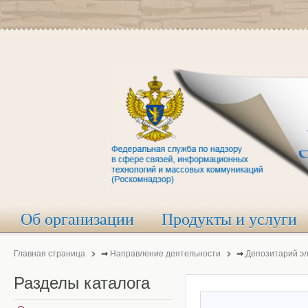
Об организации
Продукты и услуги
Главная страница
⇒
Направление деятельности
⇒
Депозитарий э
Разделы
каталога