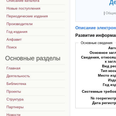
Описание каталога
Де
Новые поступления
|
Общие
Периодические издания
Производители
Описание электрон
Год издания
Развитие информа
Алфавит
Основные сведения
Поиск
Авт
Основное заг
Основные
разделы
Сведения, относя
к заг
Вид ре
Главная
Тип нос
Место из
Деятельность
Изд
Библиотека
Год из
Проекты
Системные требо
№ госрегист
Структура
Дата регист
Партнеры
Новости