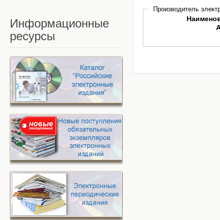
Производитель электр
Наимено
Информационные
ресурсы