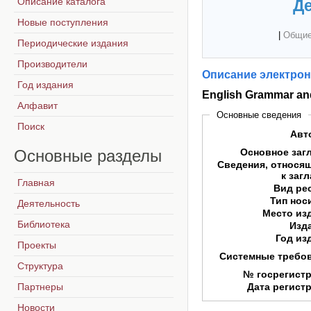
Описание каталога
Де
Новые поступления
|
Общие
Периодические издания
Производители
Описание электрон
Год издания
English Grammar an
Алфавит
Основные сведения
Поиск
Авт
Основные
разделы
Основное заг
Сведения, относя
к заг
Главная
Вид ре
Тип нос
Деятельность
Место из
Библиотека
Изд
Год из
Проекты
Системные требо
Структура
№ госрегист
Партнеры
Дата регист
Новости