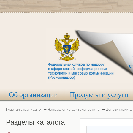
Об организации
Продукты и услуги
Главная страница
⇒
Направление деятельности
⇒
Депозитарий э
Разделы
каталога