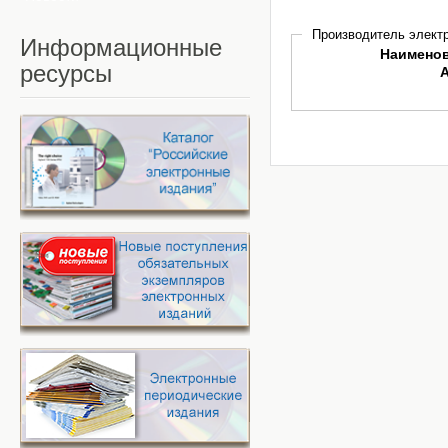
Производитель электр
Информационные
Наимено
ресурсы