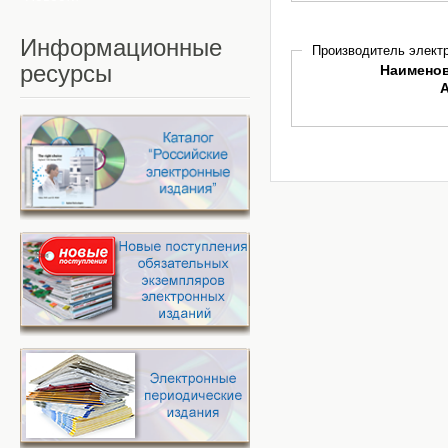
Информационные
Производитель электр
ресурсы
Наимено