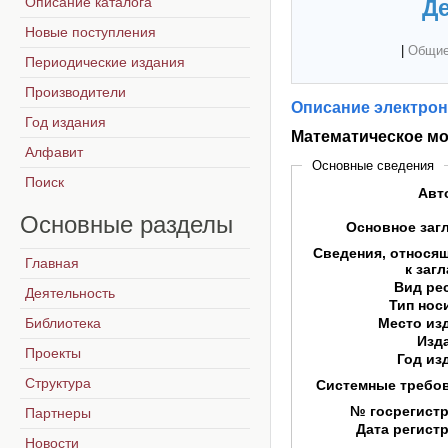
Описание каталога
Де
Новые поступления
|
Общие
Периодические издания
Производители
Описание электрон
Год издания
Математическое мод
Алфавит
Основные сведения
Поиск
Авт
Основные
разделы
Основное заг
Сведения, относя
Главная
к заг
Вид ре
Деятельность
Тип нос
Библиотека
Место из
Изд
Проекты
Год из
Структура
Системные требо
№ госрегист
Партнеры
Дата регист
Новости