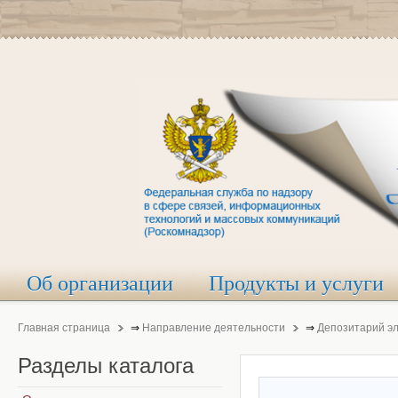
Об организации
Продукты и услуги
Главная страница
⇒
Направление деятельности
⇒
Депозитарий э
Разделы
каталога