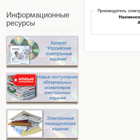
Производитель электр
Информационные
Наимено
ресурсы