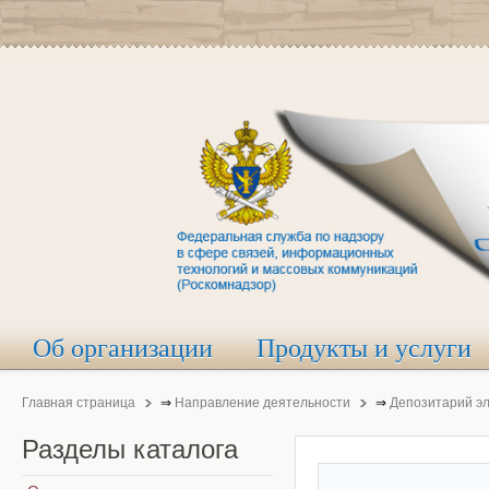
Об организации
Продукты и услуги
Главная страница
⇒
Направление деятельности
⇒
Депозитарий э
Разделы
каталога