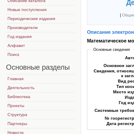
Описание каталога
Де
Новые поступления
|
Общие
Периодические издания
Производители
Описание электрон
Год издания
Математическое мо
Алфавит
Основные сведения
Поиск
Авт
Основные
разделы
Основное заг
Сведения, относя
к заг
Главная
Вид ре
Тип нос
Деятельность
Место из
Библиотека
Изд
Год из
Проекты
Системные требо
Структура
№ госрегист
Партнеры
Дата регист
Новости