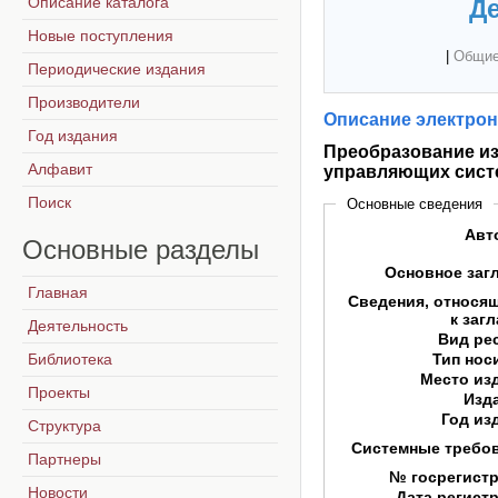
Описание каталога
Де
Новые поступления
|
Общие
Периодические издания
Производители
Описание электрон
Год издания
Преобразование и
Алфавит
управляющих сист
Поиск
Основные сведения
Авт
Основные
разделы
Основное заг
Главная
Сведения, относя
к заг
Деятельность
Вид ре
Библиотека
Тип нос
Место из
Проекты
Изд
Год из
Структура
Системные требо
Партнеры
№ госрегист
Новости
Дата регист