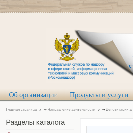
Об организации
Продукты и услуги
Главная страница
⇒
Направление деятельности
⇒
Депозитарий э
Разделы
каталога