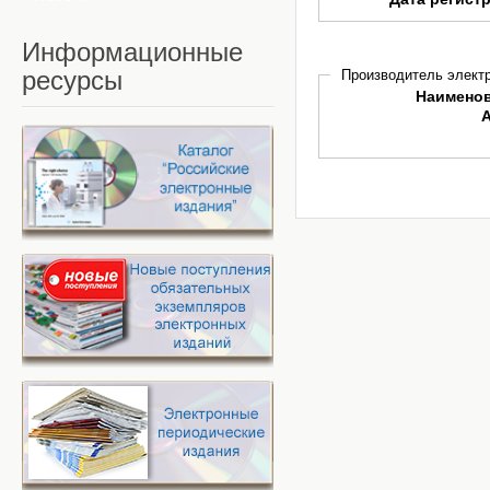
Информационные
ресурсы
Производитель электр
Наимено